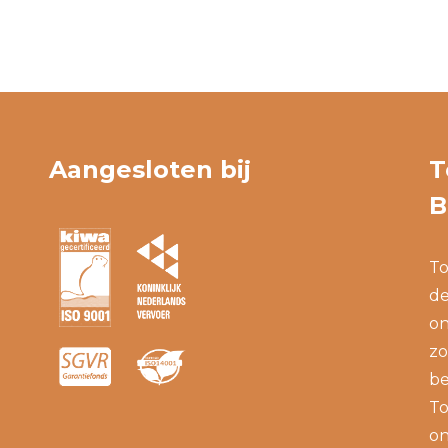
Aangesloten bij
T
B
To
de
on
zo
be
To
on