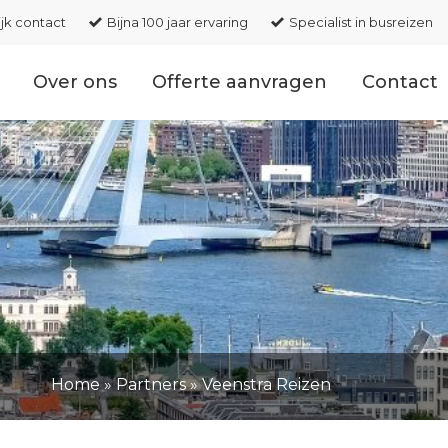
ijk contact
Bijna 100 jaar ervaring
Specialist in busreizen
Over ons
Offerte aanvragen
Contact
Home
»
Partners
»
Veenstra Reizen