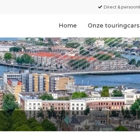
Direct & persoonl
Home
Onze touringcars