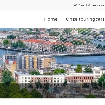
Direct & persoonl
Home
Onze touringcars