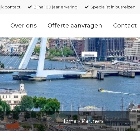
ijk contact
Bijna 100 jaar ervaring
Specialist in busreizen
Over ons
Offerte aanvragen
Contact
Home
»
Partners